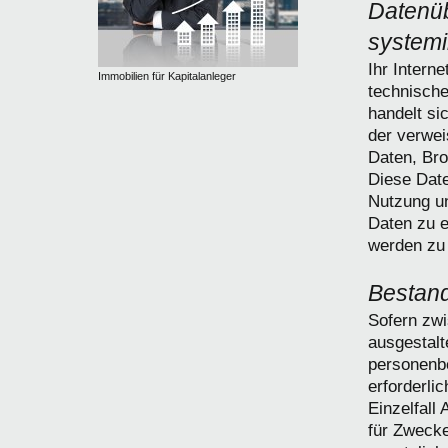
Datenüb
systemi
Ihr Intern
Immobilien für Kapitalanleger
technisch
handelt si
der verwe
Daten, Bro
Diese Dat
Nutzung u
Daten zu e
werden zu 
Bestan
Sofern zwi
ausgestalt
personenb
erforderli
Einzelfall
für Zwecke