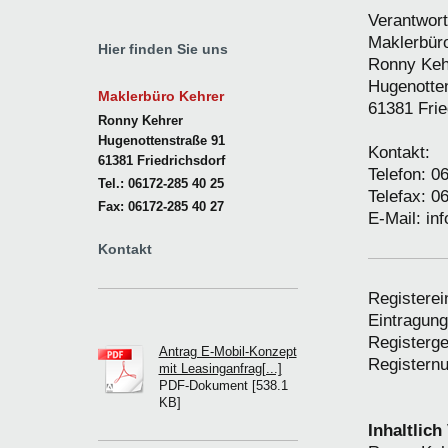
Verantwort
Maklerbür
Hier finden Sie uns
Ronny Keh
Hugenotte
Maklerbüro Kehrer
61381 Frie
Ronny Kehrer
Hugenottenstraße 91
Kontakt:
61381 Friedrichsdorf
Telefon: 0
Tel.: 06172-285 40 25
Telefax: 0
Fax: 06172-285 40 27
E-Mail: in
Kontakt
Registerei
Eintragung
Registerge
Antrag E-Mobil-Konzept
Register
mit Leasinganfrag[...]
PDF-Dokument [538.1
KB]
Inhaltlic