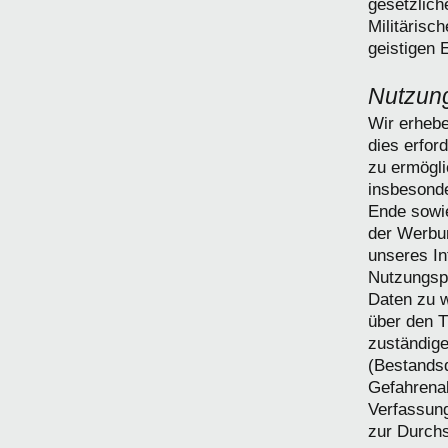
gesetzlic
Militärisc
geistigen E
Nutzun
Wir erheb
dies erfor
zu ermögl
insbesonde
Ende sowi
der Werbu
unseres I
Nutzungspr
Daten zu w
über den 
zuständige
(Bestandsd
Gefahrenab
Verfassun
zur Durchs