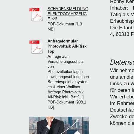
Ronny Kehr
Inhaber: 
SCHADENSMELDUNG
Tätig als 
ELEKTROFAHRZEUG
E.pdf
Erlaubnisp
PDF-Dokument [1.3
Die Erlaub
MB]
4, 60313 F
Anfrageformular
Photovoltaik All-Risk
Top
Anfrage zum
Datens
Versicherungsschutz
von
Wir nehmen
Photovoltaikanlagen
uns an di
sowie angeschlossenen
Batteriespeichersystem
Links zu W
en & einer Wallbox
für deren 
Anfrage Photovoltaik
Wir erheb
All-Risk inkl. Batt[...]
PDF-Dokument [908.1
im Rahmen
KB]
Deutschlan
Zwecke de
können die