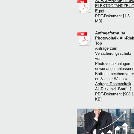
SCHADENSMELDUN
ELEKTROFAHRZEU
E.pdf
PDF-Dokument [1.3
MB]
Anfrageformular
Photovoltaik All-Risk
Top
Anfrage zum
Versicherungsschutz
von
Photovoltaikanlagen
sowie angeschlossen
Batteriespeichersyst
en & einer Wallbox
Anfrage Photovoltaik
All-Risk inkl. Batt[...]
PDF-Dokument [908.1
KB]