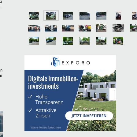
G
G
en
em